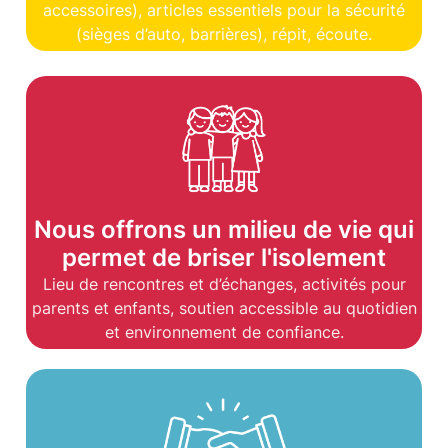
accessoires), articles essentiels pour la sécurité
(sièges d’auto, barrières), répit, écoute.
Nous offrons un milieu de vie qui
permet de briser l'isolement
Lieu de rencontres et d’échanges, activités pour
parents et enfants, soutien accessible au quotidien
et environnement de confiance.