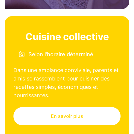
Cuisine collective
Selon l'horaire déterminé
Dans une ambiance conviviale, parents et
amis se rassemblent pour cuisiner des
recettes simples, économiques et
nourrissantes.
En savoir plus