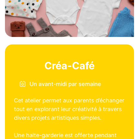
Créa-Café
Un avant-midi par semaine
Cet atelier permet aux parents d’échanger
tout en explorant leur créativité à travers
divers projets artistiques simples.
Une halte-garderie est offerte pendant