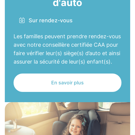
d'auto
Sur rendez-vous
Les familles peuvent prendre rendez-vous
avec notre conseillère certifiée CAA pour
faire vérifier leur(s) siège(s) d’auto et ainsi
assurer la sécurité de leur(s) enfant(s).
En savoir plus